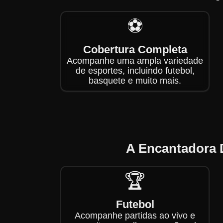
⚽
Cobertura Completa
Acompanhe uma ampla variedade
de esportes, incluindo futebol,
basquete e muito mais.
A Encantadora 
🏆
Futebol
Acompanhe partidas ao vivo e