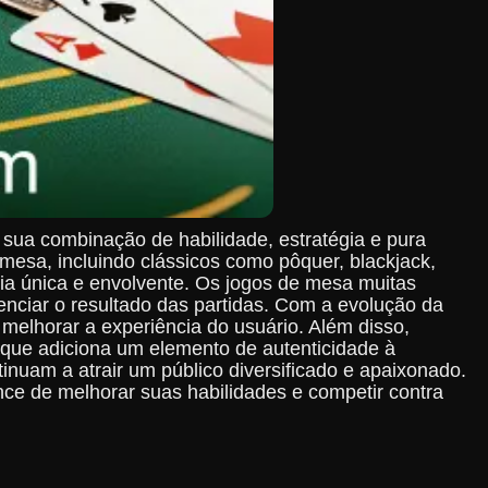
 sua combinação de habilidade, estratégia e pura
mesa, incluindo clássicos como pôquer, blackjack,
ia única e envolvente. Os jogos de mesa muitas
enciar o resultado das partidas. Com a evolução da
melhorar a experiência do usuário. Além disso,
 que adiciona um elemento de autenticidade à
nuam a atrair um público diversificado e apaixonado.
ce de melhorar suas habilidades e competir contra