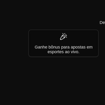
De
🎉
Ganhe bônus para apostas em
esportes ao vivo.