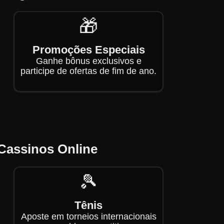
🎁
Promoções Especiais
Ganhe bônus exclusivos e
participe de ofertas de fim de ano.
Cassinos Online
🎾
Tênis
Aposte em torneios internacionais